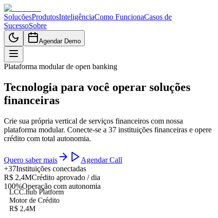
Soluções
Produtos
Inteligência
Como Funciona
Casos de
Sucesso
Sobre
Agendar Demo
Plataforma modular de open banking
Tecnologia para você operar soluções
financeiras
Crie sua própria vertical de serviços financeiros com nossa
plataforma modular. Conecte-se a 37 instituições financeiras e opere
crédito com total autonomia.
Quero saber mais
Agendar Call
+
37
Instituições conectadas
R$
2,4
M
Crédito aprovado / dia
100
%
Operação com autonomia
LCC.hub Platform
Motor de Crédito
R$
2,4
M