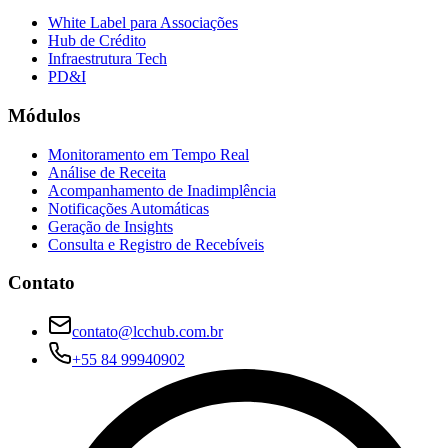
White Label para Associações
Hub de Crédito
Infraestrutura Tech
PD&I
Módulos
Monitoramento em Tempo Real
Análise de Receita
Acompanhamento de Inadimplência
Notificações Automáticas
Geração de Insights
Consulta e Registro de Recebíveis
Contato
contato@lcchub.com.br
+55 84 99940902