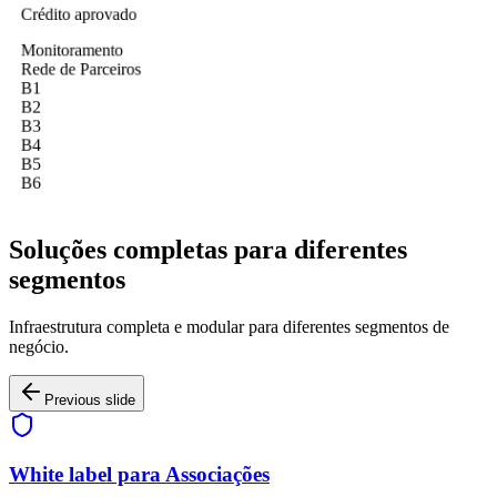
Crédito aprovado
Monitoramento
Rede de Parceiros
B
1
B
2
B
3
B
4
B
5
B
6
Soluções completas para diferentes
segmentos
Infraestrutura completa e modular para diferentes segmentos de
negócio.
Previous slide
White label para Associações