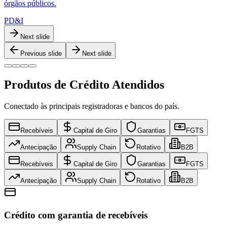
órgãos públicos.
PD&I
Next slide
Previous slide
Next slide
Produtos de Crédito Atendidos
Conectado às principais registradoras e bancos do país.
Recebíveis
Capital de Giro
Garantias
FGTS
Antecipação
Supply Chain
Rotativo
B2B
Recebíveis
Capital de Giro
Garantias
FGTS
Antecipação
Supply Chain
Rotativo
B2B
Crédito com garantia de recebíveis